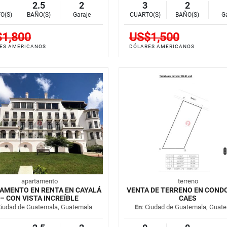
2.5
2
3
2
O(S)
BAÑO(S)
Garaje
CUARTO(S)
BAÑO(S)
G
1,800
US$1,500
ES AMERICANOS
DÓLARES AMERICANOS
apartamento
terreno
AMENTO EN RENTA EN CAYALÁ
VENTA DE TERRENO EN COND
– CON VISTA INCREÍBLE
CAES
Ciudad de Guatemala, Guatemala
En
: Ciudad de Guatemala, Guat