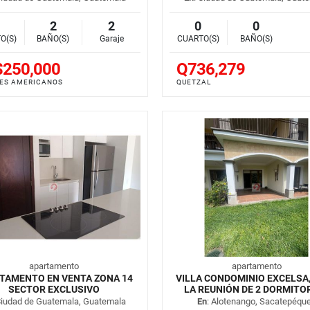
2
2
0
0
O(S)
BAÑO(S)
Garaje
CUARTO(S)
BAÑO(S)
250,000
Q736,279
ES AMERICANOS
QUETZAL
apartamento
apartamento
TAMENTO EN VENTA ZONA 14
VILLA CONDOMINIO EXCELSA
SECTOR EXCLUSIVO
LA REUNIÓN DE 2 DORMITO
Ciudad de Guatemala, Guatemala
En
: Alotenango, Sacatepéqu