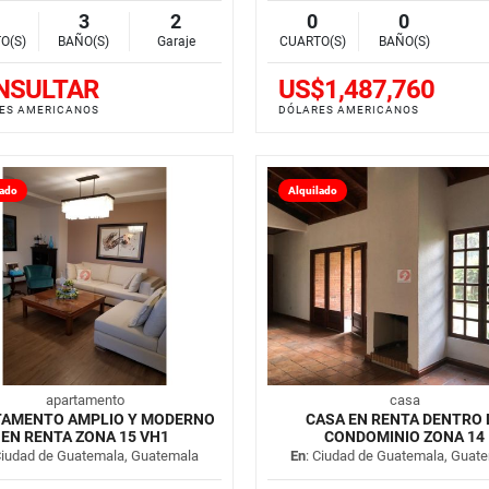
3
2
0
0
O(S)
BAÑO(S)
Garaje
CUARTO(S)
BAÑO(S)
NSULTAR
US$1,487,760
ES AMERICANOS
DÓLARES AMERICANOS
lado
Alquilado
apartamento
casa
TAMENTO AMPLIO Y MODERNO
CASA EN RENTA DENTRO 
EN RENTA ZONA 15 VH1
CONDOMINIO ZONA 14
Ciudad de Guatemala, Guatemala
En
: Ciudad de Guatemala, Guat