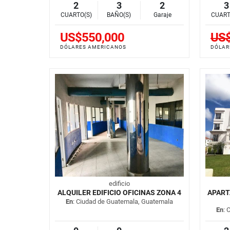
2
3
2
3
CUARTO(S)
BAÑO(S)
Garaje
CUART
US$550,000
US$
DÓLARES AMERICANOS
DÓLAR
edificio
ALQUILER EDIFICIO OFICINAS ZONA 4
APART
En
: Ciudad de Guatemala, Guatemala
En
: 