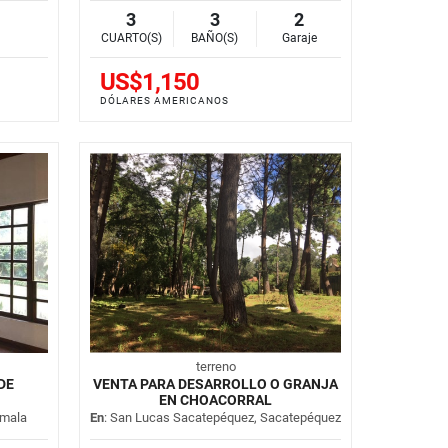
3
3
2
CUARTO(S)
BAÑO(S)
Garaje
US$1,150
DÓLARES AMERICANOS
terreno
DE
VENTA PARA DESARROLLO O GRANJA
EN CHOACORRAL
emala
En
: San Lucas Sacatepéquez, Sacatepéquez