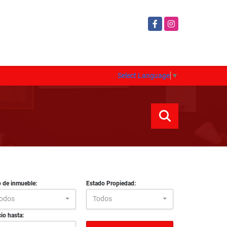
Facebook
Instagram
Select Language
▼
o de inmueble:
Estado Propiedad:
odos
Todos
io hasta: