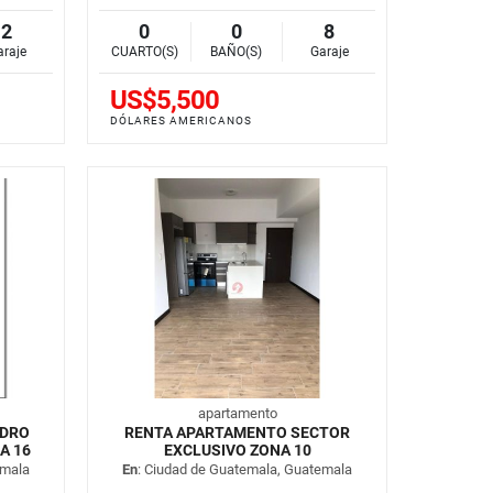
2
0
0
8
araje
CUARTO(S)
BAÑO(S)
Garaje
US$5,500
DÓLARES AMERICANOS
apartamento
IDRO
RENTA APARTAMENTO SECTOR
A 16
EXCLUSIVO ZONA 10
emala
En
: Ciudad de Guatemala, Guatemala