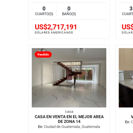
0
0
3
CUARTO(S)
BAÑO(S)
CUART
US$2,717,191
US$
DÓLARES AMERICANOS
DÓLAR
Vendido
casa
CASA EN VENTA EN EL MEJOR AREA
DE ZONA 14
En
: 
En
: Ciudad de Guatemala, Guatemala