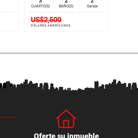
3
2
2
CUARTO(S)
BAÑO(S)
Garaje
US$2,500
DÓLARES AMERICANOS
Oferte su inmueble