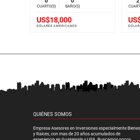
0
0
2
CUARTO(S)
BAÑO(S)
CUART
US$18,000
US$
DÓLARES AMERICANOS
DÓLAR
QUIÉNES SOMOS
Empresa Asesores en Inversiones especialmente Biene
y Raíces, con mas de 20 años acumulados de
experiencia en Guatemala y USA. Buscamos pocos