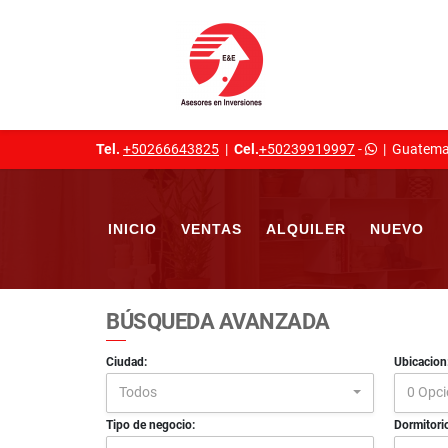
Tel.
+50266643825
|
Cel.
+50239919997
-
|
Guatema
INICIO
VENTAS
ALQUILER
NUEVO
BÚSQUEDA AVANZADA
Ciudad:
Ubicacion
Todos
0 Opc
Tipo de negocio:
Dormitori