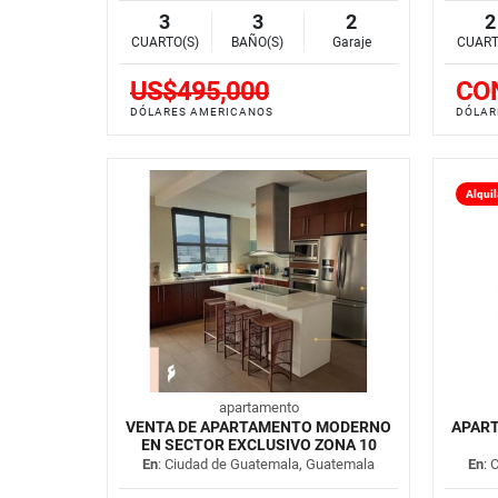
3
3
2
2
CUARTO(S)
BAÑO(S)
Garaje
CUART
US$495,000
CO
DÓLARES AMERICANOS
DÓLAR
Alqui
apartamento
VENTA DE APARTAMENTO MODERNO
APAR
EN SECTOR EXCLUSIVO ZONA 10
En
: Ciudad de Guatemala, Guatemala
En
: 