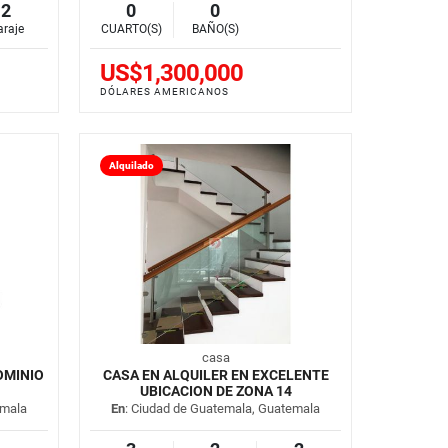
2
0
0
araje
CUARTO(S)
BAÑO(S)
US$1,300,000
DÓLARES AMERICANOS
Alquilado
casa
OMINIO
CASA EN ALQUILER EN EXCELENTE
UBICACION DE ZONA 14
emala
En
: Ciudad de Guatemala, Guatemala