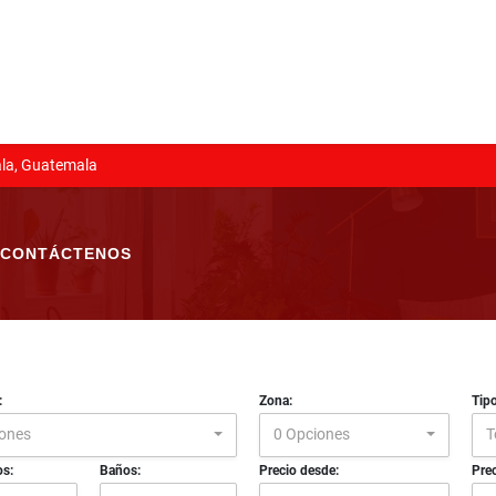
la, Guatemala
CONTÁCTENOS
:
Zona:
Tip
iones
0 Opciones
T
os:
Baños:
Precio desde:
Prec