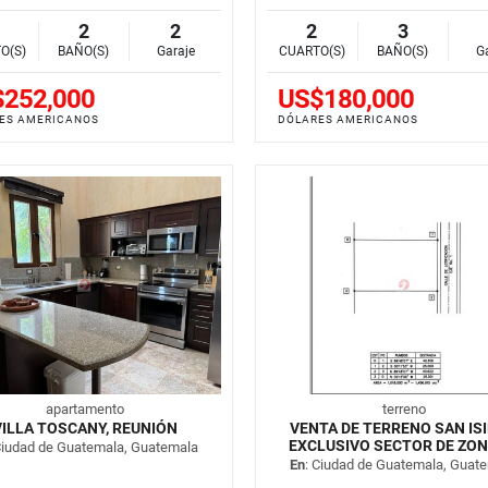
2
2
2
3
O(S)
BAÑO(S)
Garaje
CUARTO(S)
BAÑO(S)
G
252,000
US$180,000
ES AMERICANOS
DÓLARES AMERICANOS
apartamento
terreno
VILLA TOSCANY, REUNIÓN
VENTA DE TERRENO SAN IS
EXCLUSIVO SECTOR DE ZON
Ciudad de Guatemala, Guatemala
En
: Ciudad de Guatemala, Guat