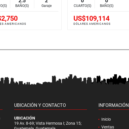
2.5
2
0
0
O(S)
BAÑO(S)
Garaje
CUARTO(S)
BAÑO(S)
2,750
US$109,114
ES AMERICANOS
DÓLARES AMERICANOS
UBICACIÓN Y CONTACTO
INFORMACIÓN
s
UBICACIÓN
Inicio
19 Av. 8-69; Vista Hermosa I; Zona 15;
Ventas
Guatemala, Guatemala