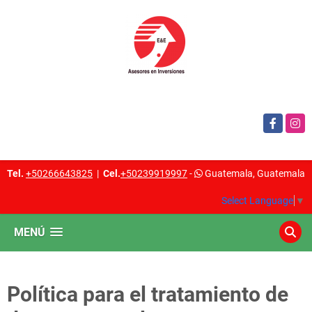
Facebook
Insta
Tel.
+50266643825
|
Cel.
+50239919997
-
Guatemala, Guatemala
Select Language
▼
MENÚ
Política para el tratamiento de