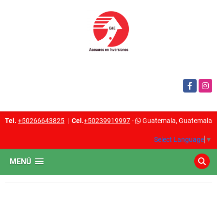
Facebook
Insta
Tel.
+50266643825
|
Cel.
+50239919997
-
Guatemala, Guatemala
Select Language
▼
MENÚ