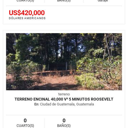
CUARTO(S)
BAÑO(S)
Garaje
US$420,000
DÓLARES AMERICANOS
terreno
TERRENO ENCINAL 40,000 V² 5 MINUTOS ROOSEVELT
En
: Ciudad de Guatemala, Guatemala
0
0
CUARTO(S)
BAÑO(S)