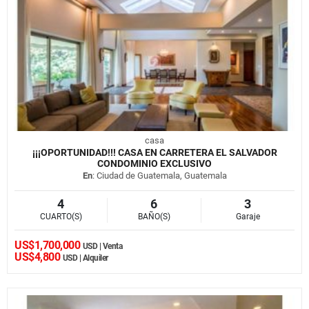
casa
¡¡¡OPORTUNIDAD!!! CASA EN CARRETERA EL SALVADOR
CONDOMINIO EXCLUSIVO
En
: Ciudad de Guatemala, Guatemala
4
6
3
CUARTO(S)
BAÑO(S)
Garaje
US$1,700,000
USD | Venta
US$4,800
USD | Alquiler