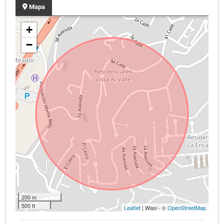
Mapa
+
−
200 m
500 ft
Leaflet
| Wasi - ©
OpenStreetMap