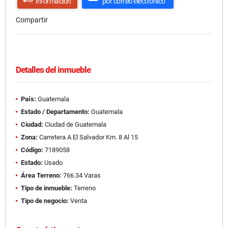
información
por correo electrónico
Compartir
Detalles del inmueble
País:
Guatemala
Estado / Departamento:
Guatemala
Ciudad:
Ciudad de Guatemala
Zona:
Carretera A El Salvador Km. 8 Al 15
Código:
7189058
Estado:
Usado
Área Terreno:
766.34 Varas
Tipo de inmueble:
Terreno
Tipo de negocio:
Venta