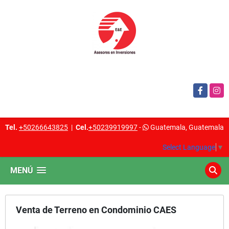
Facebook
Insta
Tel.
+50266643825
|
Cel.
+50239919997
-
Guatemala, Guatemala
Select Language
▼
MENÚ
Venta de Terreno en Condominio CAES