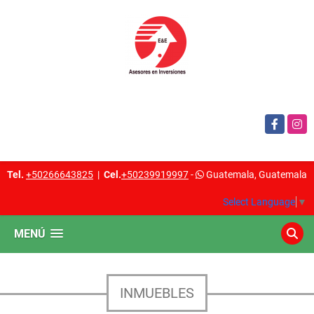
Facebook
Insta
Tel.
+50266643825
|
Cel.
+50239919997
-
Guatemala, Guatemala
Select Language
▼
MENÚ
INMUEBLES