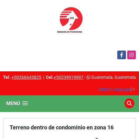
Facebook
Insta
Tel.
+50266643825
|
Cel.
+50239919997
-
Guatemala, Guatemala
Select Language
▼
MENÚ
Terreno dentro de condominio en zona 16