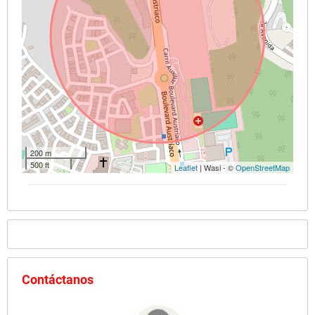
200 m
500 ft
Leaflet
| Wasi - ©
OpenStreetMap
Contáctanos